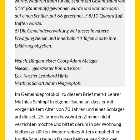
würde, wodurch dann für die Schule ein Gesamtraum von
516° (Raummaß) gewonnen würde und wonach dann
auf einen Schüler, auf 66 gerechnet, 7 8/10 Quadratfuß
treffen würde.
6) Die Gemeindeverwaltung will dieses in nähere
Erwägung ziehen und innerhalb 14 Tagen a dato ihre
Erklärung abgeben.
Walch, Bürgermeister Georg Adam Metzger
Neeser, …geordneter
Konrad Knorr
Eck, Kassier Leonhard Hinte
Mathias Schott Adam Wagenpfahl
Im Gemeindeprotokoll zu diesem Brief merkt Lehrer
Mathias Schimpf in eigener Sache an, dass er mit
vorgerücktem Alter von 70 Jahren und eines Schlages
auf die seit 25 Jahren bewohnten Zimmer nicht
verzichten möchte und bittet darum in der Wohnung
bleiben zu dürfen. Wegen seines Alters empfiehlt er
für die Schulstelle in Baldersheim seinen Sohn, der