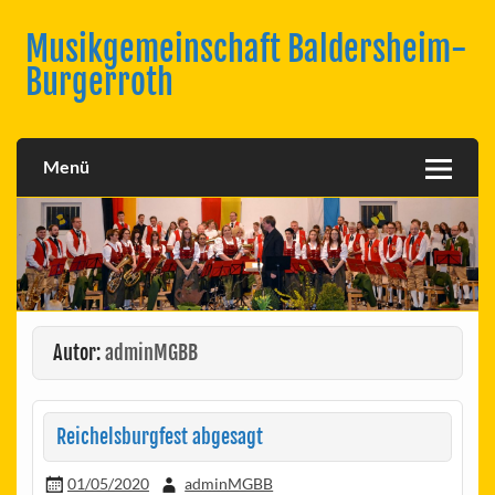
Skip
to
Musikgemeinschaft Baldersheim-
content
Burgerroth
Menü
Autor:
adminMGBB
Reichelsburgfest abgesagt
01/05/2020
adminMGBB