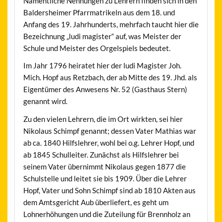
Namentliche Nennungen zu Lehrern finden sich in den
Baldersheimer Pfarrmatrikeln aus dem 18. und
Anfang des 19. Jahrhunderts, mehrfach taucht hier die
Bezeichnung „ludi magister“ auf, was Meister der
Schule und Meister des Orgelspiels bedeutet.
Im Jahr 1796 heiratet hier der ludi Magister Joh.
Mich. Hopf aus Retzbach, der ab Mitte des 19. Jhd. als
Eigentümer des Anwesens Nr. 52 (Gasthaus Stern)
genannt wird.
Zu den vielen Lehrern, die im Ort wirkten, sei hier
Nikolaus Schimpf genannt; dessen Vater Mathias war
ab ca. 1840 Hilfslehrer, wohl bei o.g. Lehrer Hopf, und
ab 1845 Schulleiter. Zunächst als Hilfslehrer bei
seinem Vater übernimmt Nikolaus gegen 1877 die
Schulstelle und leitet sie bis 1909. Über die Lehrer
Hopf, Vater und Sohn Schimpf sind ab 1810 Akten aus
dem Amtsgericht Aub überliefert, es geht um
Lohnerhöhungen und die Zuteilung für Brennholz an