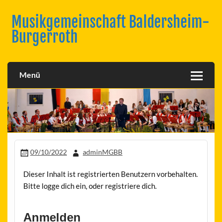
Skip
to
Musikgemeinschaft Baldersheim-
content
Burgerroth
Menü
09/10/2022
adminMGBB
Dieser Inhalt ist registrierten Benutzern vorbehalten.
Bitte logge dich ein, oder registriere dich.
Anmelden