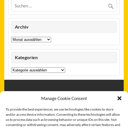
Archiv
Archiv
Kategorien
Kategorien
Erstellt mit
WordPress
und
Courage
.
Manage Cookie Consent
To provide the best experiences, we use technologies like cookies to store
and/or access device information. Consenting to these technologies will allow
us to process data such as browsing behavior or unique IDs on this site. Not
consenting or withdrawing consent, may adversely affect certain features and