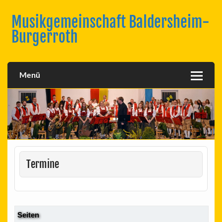
Skip
to
Musikgemeinschaft Baldersheim-
content
Burgerroth
Menü
Termine
Seiten