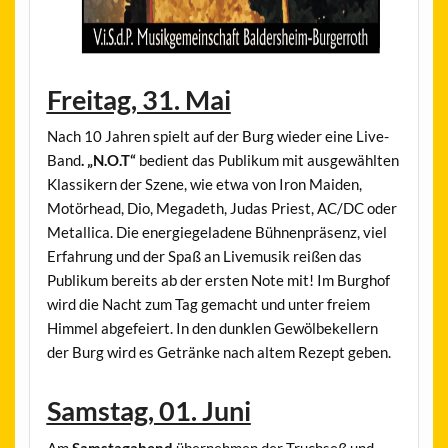
Freitag, 31. Mai
Nach 10 Jahren spielt auf der Burg wieder eine Live-
Band
. „N.O.T“
bedient das Publikum mit ausgewählten
Klassikern der Szene, wie etwa von Iron Maiden,
Motörhead, Dio, Megadeth, Judas Priest, AC/DC oder
Metallica. Die energiegeladene Bühnenpräsenz, viel
Erfahrung und der Spaß an Livemusik reißen das
Publikum bereits ab der ersten Note mit! Im Burghof
wird die Nacht zum Tag gemacht und unter freiem
Himmel abgefeiert. In den dunklen Gewölbekellern
der Burg wird es Getränke nach altem Rezept geben.
Samstag, 01. Juni
Am
Samstagabend
übernehmen der Truchseß und