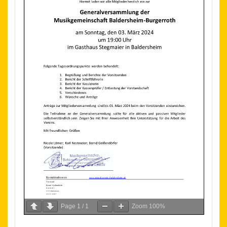
Page
1
/
1
Zoom
100%