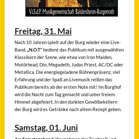
Freitag, 31. Mai
Nach 10 Jahren spielt auf der Burg wieder eine Live-
Band
. „N.O.T“
bedient das Publikum mit ausgewählten
Klassikern der Szene, wie etwa von Iron Maiden,
Motörhead, Dio, Megadeth, Judas Priest, AC/DC oder
Metallica. Die energiegeladene Bühnenpräsenz, viel
Erfahrung und der Spaß an Livemusik reißen das
Publikum bereits ab der ersten Note mit! Im Burghof
wird die Nacht zum Tag gemacht und unter freiem
Himmel abgefeiert. In den dunklen Gewölbekellern
der Burg wird es Getränke nach altem Rezept geben.
Samstag, 01. Juni
Am
Samstagabend
übernehmen der Truchseß und