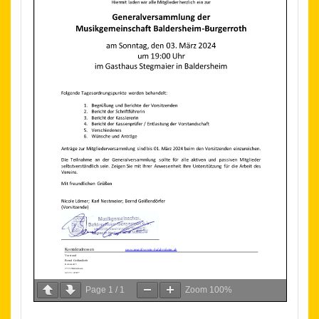
Page
1
/
1
Zoom
100%