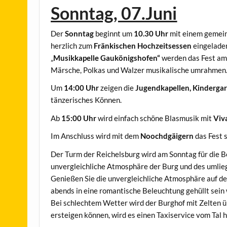
Sonntag, 07.Juni
Der
Sonntag
beginnt um
10.30 Uhr
mit einem gemein
herzlich zum
Fränkischen Hochzeitsessen
eingeladen
„
Musikkapelle Gaukönigshofen“
werden das Fest am
Märsche, Polkas und Walzer musikalische umrahmen
Um
14:00 Uhr
zeigen die
Jugendkapellen, Kinderga
tänzerisches Können.
Ab
15:00 Uhr
wird einfach schöne Blasmusik mit
Viv
Im Anschluss wird mit dem
Noochdgäigern
das Fest 
Der Turm der Reichelsburg wird am Sonntag für die Be
unvergleichliche Atmosphäre der Burg und des umli
Genießen Sie die unvergleichliche Atmosphäre auf de
abends in eine romantische Beleuchtung gehüllt sein 
Bei schlechtem Wetter wird der Burghof mit Zelten üb
ersteigen können, wird es einen Taxiservice vom Tal 